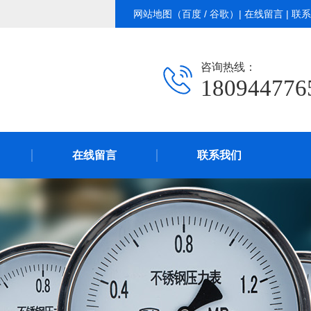
网站地图
（
百度
/
谷歌
）|
在线留言
|
联系
咨询热线：
180944776
在线留言
联系我们