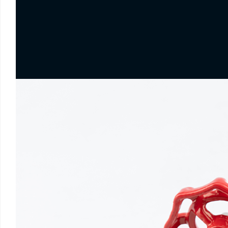
00:00
/
00:00